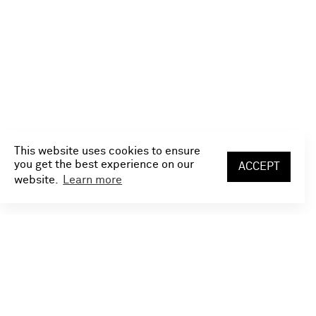
Karriere
This website uses cookies to ensure
you get the best experience on our
ACCEPT
website.
Learn more
Wen suchen wir?
Wir suchen Mitarbeiter, die gerne Teil eines dynamischen
und familiären Teams sind.
Engagement, Ehrlichkeit, Spaß an der Arbeit, Teamgeist,
ein umgängliches Miteinander, gegenseitiges Helfen sowie
ein respektvoller Umgang untereinander zeichnen unser
Team aus. Wer Lust hat, etwas zu schaffen, eine
verantwortungsvolle, verlässliche und ausdauernde
Arbeitshaltung sowie Freude an sauberem und genauem